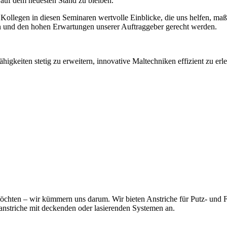
 auf dem neuesten Stand zu bleiben.
ollegen in diesen Seminaren wertvolle Einblicke, die uns helfen, maß
ren und den hohen Erwartungen unserer Auftraggeber gerecht werden.
gkeiten stetig zu erweitern, innovative Maltechniken effizient zu erler
n möchten – wir kümmern uns darum. Wir bieten Anstriche für Putz- und
anstriche mit deckenden oder lasierenden Systemen an.